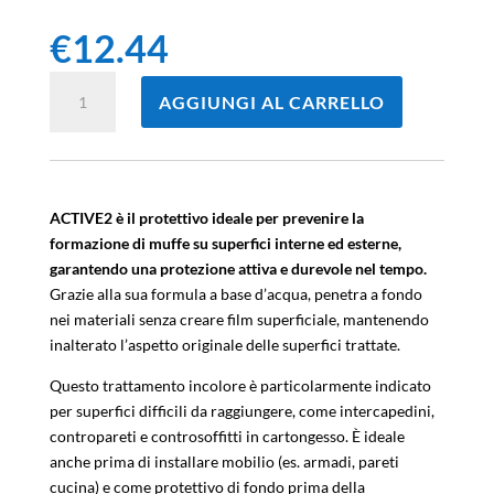
€
12.44
FILA
AGGIUNGI AL CARRELLO
ACTIVE2
Protezione
muffe
500ML
quantità
ACTIVE2 è il protettivo ideale per prevenire la
formazione di muffe su superfici interne ed esterne,
garantendo una protezione attiva e durevole nel tempo.
Grazie alla sua formula a base d’acqua, penetra a fondo
nei materiali senza creare film superficiale, mantenendo
inalterato l’aspetto originale delle superfici trattate.
Questo trattamento incolore è particolarmente indicato
per superfici difficili da raggiungere, come intercapedini,
contropareti e controsoffitti in cartongesso. È ideale
anche prima di installare mobilio (es. armadi, pareti
cucina) e come protettivo di fondo prima della