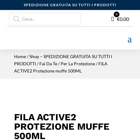
SPEDIZIONE GRATUITA SU TUTTI I PRODOTTI
Products
0
Carrello
€
0.00
search
Home
/
Shop – SPEDIZIONE GRATUITA SU TUTTI I
PRODOTTI
/
Fai Da Te
/
Per La Protezione
/ FILA
ACTIVE2 Protezione muffe 500ML
FILA ACTIVE2
PROTEZIONE MUFFE
500ML