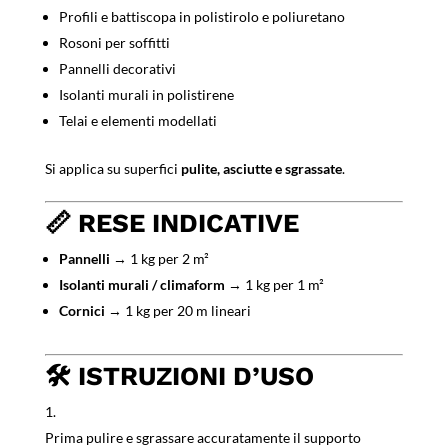
Profili e battiscopa in polistirolo e poliuretano
Rosoni per soffitti
Pannelli decorativi
Isolanti murali in polistirene
Telai e elementi modellati
Si applica su superfici
pulite, asciutte e sgrassate
.
📏
RESE INDICATIVE
Pannelli
→ 1 kg per 2 m²
Isolanti murali / climaform
→ 1 kg per 1 m²
Cornici
→ 1 kg per 20 m lineari
🛠️
ISTRUZIONI D’USO
Prima pulire e sgrassare accuratamente il supporto