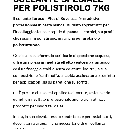
PER POLISTIROLO 7KG
Il
collante Eurocoll Plus di Bovelacci
è un adesivo
professionale in pasta bianca, studiato soprattutto per
l’incollaggio sicuro e rapido di
pannelli, cornici, sia profili
che rosoni in polistirene, ma anche poliuretano o
polistrutturato
.
Grazie alla sua
formula acrilica in dispersione acquosa
,
offre una
presa immediata effetto ventosa
, garantendo
così un fissaggio stabile senza colature. Inoltre, la sua
composizione è
antimuffa
, a
rapida asciugatura
e perfetta
per applicazioni sia su pareti che su soffitti.
👉 È pronto all’uso e si applica facilmente, assicurando
quindi un risultato professionale anche a chi utilizza il
prodotto per lavori fai-da-te.
In più, la sua elevata resa lo rende ideale per installatori,
decoratori e artigiani che necessitano di un collante