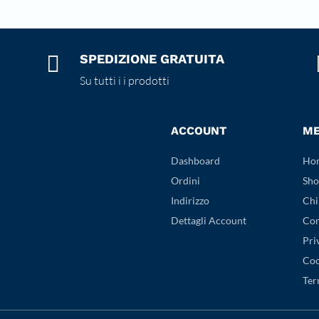

SPEDIZIONE GRATUITA
Su tutti i i prodotti
ACCOUNT
M
Dashboard
Ho
Ordini
Sho
Indirizzo
Chi
Dettagli Account
Con
Pri
Coo
Ter