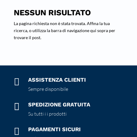
NESSUN RISULTATO
La pagina richiesta non è stata trovata. Affina la tua
ricerca, o utilizza la barra di navigazione qui sopra per
trovare il post.

ASSISTENZA CLIENTI
Sempre disponibile

SPEDIZIONE GRATUITA
Su tutti i i prodotti

PAGAMENTI SICURI