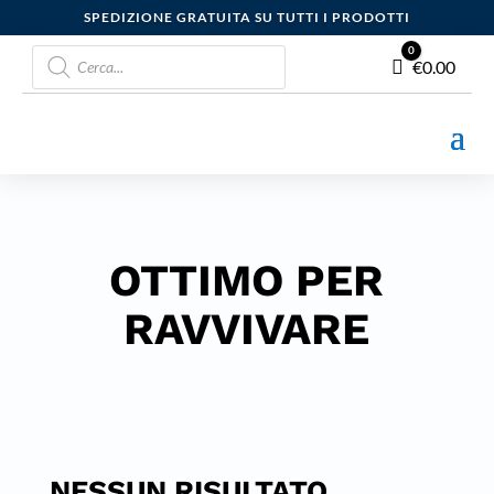
SPEDIZIONE GRATUITA SU TUTTI I PRODOTTI
Products
0
Carrello
€
0.00
search
OTTIMO PER
RAVVIVARE
NESSUN RISULTATO