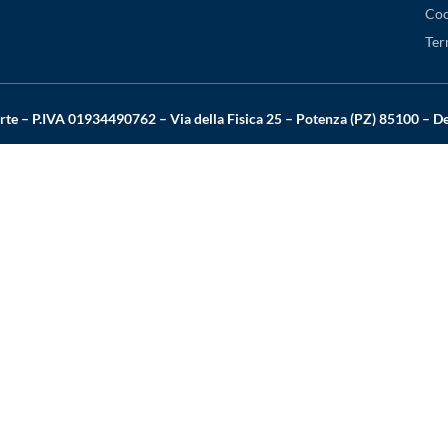
Coo
Ter
rte – P.IVA 01934490762 – Via della Fisica 25 – Potenza (PZ) 85100 – 