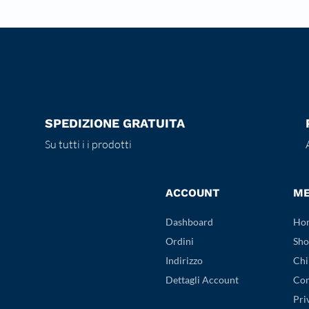
SPEDIZIONE GRATUITA
Su tutti i i prodotti
ACCOUNT
M
Dashboard
Ho
Ordini
Sho
Indirizzo
Chi
Dettagli Account
Con
Pri