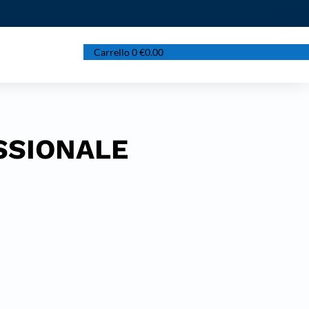
Carrello
0
€
0.00
SSIONALE