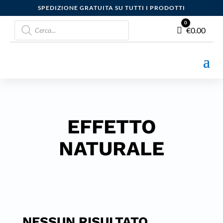
SPEDIZIONE GRATUITA SU TUTTI I PRODOTTI
Products
0
Carrello
€
0.00
search
EFFETTO
NATURALE
NESSUN RISULTATO