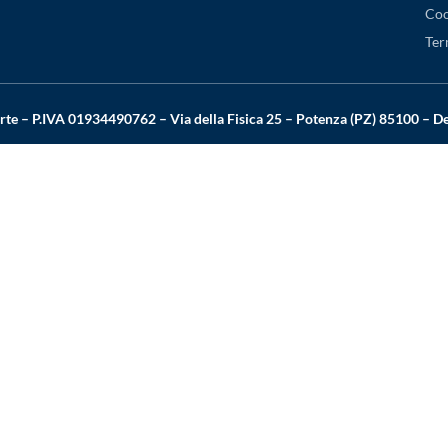
Coo
Ter
rte – P.IVA 01934490762 – Via della Fisica 25 – Potenza (PZ) 85100 – 