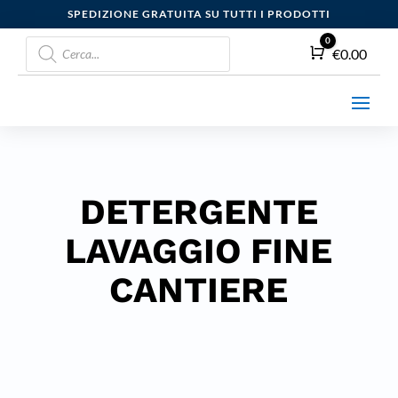
SPEDIZIONE GRATUITA SU TUTTI I PRODOTTI
Products
0
Carrello
€
0.00
search
DETERGENTE
LAVAGGIO FINE
CANTIERE