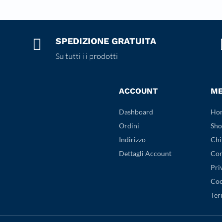

SPEDIZIONE GRATUITA
Su tutti i i prodotti
ACCOUNT
M
Dashboard
Ho
Ordini
Sho
Indirizzo
Chi
Dettagli Account
Con
Pri
Coo
Ter