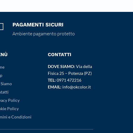

PAGAMENTI SICURI
Ambiente pagamento protetto
ENÙ
CONTATTI
DOVE SIAMO:
Via della
me
Fisica 25 – Potenza (PZ)
p
TEL:
0971 472216
 Siamo
EMAIL:
info@okcolor.it
tatti
vacy Policy
kie Policy
mini e Condizioni