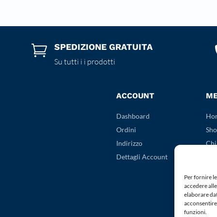
SPEDIZIONE GRATUITA

Su tutti i i prodotti
ACCOUNT
M
Dashboard
Ho
Ordini
Sho
Indirizzo
Chi
Dettagli Account
Con
Pri
Per fornire l
Coo
accedere alle
elaborare da
Ter
acconsentire 
funzioni.