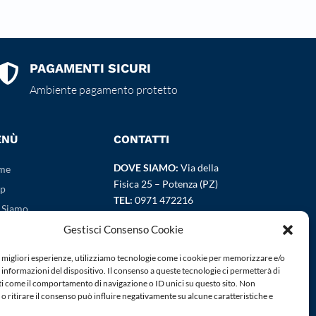
PAGAMENTI SICURI

Ambiente pagamento protetto
ENÙ
CONTATTI
DOVE SIAMO:
Via della
me
Fisica 25 – Potenza (PZ)
p
TEL:
0971 472216
 Siamo
EMAIL:
info@okcolor.it
tatti
Gestisci Consenso Cookie
vacy Policy
e migliori esperienze, utilizziamo tecnologie come i cookie per memorizzare e/o
kie Policy
 informazioni del dispositivo. Il consenso a queste tecnologie ci permetterà di
ti come il comportamento di navigazione o ID unici su questo sito. Non
mini e Condizioni
o ritirare il consenso può influire negativamente su alcune caratteristiche e