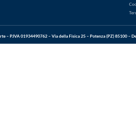
Coo
Ter
rte – P.IVA 01934490762 – Via della Fisica 25 – Potenza (PZ) 85100 – 