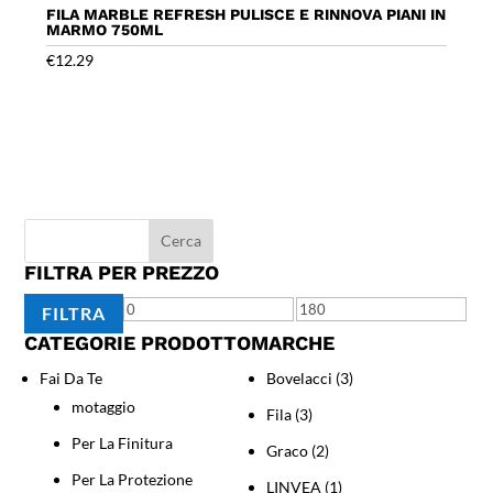
FILA MARBLE REFRESH PULISCE E RINNOVA PIANI IN
MARMO 750ML
€
12.29
FILTRA PER PREZZO
Prezzo
Prezzo
FILTRA
CATEGORIE PRODOTTO
MARCHE
Min
Max
Fai Da Te
Bovelacci
(3)
motaggio
Fila
(3)
Per La Finitura
Graco
(2)
Per La Protezione
LINVEA
(1)