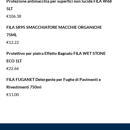
Protezione antimacchia per superfici non lucide FILA W68
5LT
€
106.38
FILA SR95 SMACCHIATORE MACCHIE ORGANICHE
75ML
€
12.22
Protettivo per pietra Effetto Bagnato FILA WET STONE
ECO 1LT
€
22.66
FILA FUGANET Detergente per Fughe di Pavimenti e
Rivestimenti 750ml
€
11.00