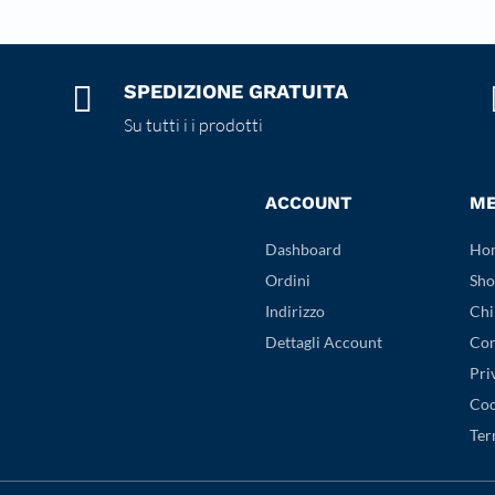

SPEDIZIONE GRATUITA
Su tutti i i prodotti
ACCOUNT
M
Dashboard
Ho
Ordini
Sho
Indirizzo
Chi
Dettagli Account
Con
Pri
Coo
Ter