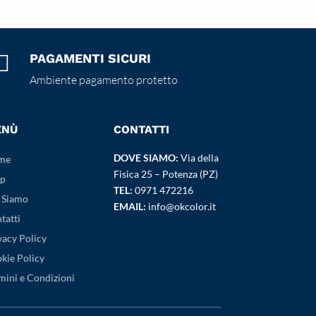

PAGAMENTI SICURI
Ambiente pagamento protetto
ENÙ
CONTATTI
DOVE SIAMO:
Via della
me
Fisica 25 – Potenza (PZ)
p
TEL:
0971 472216
 Siamo
EMAIL:
info@okcolor.it
tatti
vacy Policy
kie Policy
mini e Condizioni