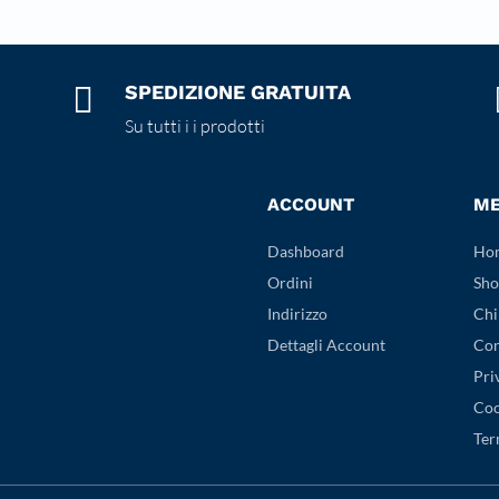

SPEDIZIONE GRATUITA
Su tutti i i prodotti
ACCOUNT
M
Dashboard
Ho
Ordini
Sho
Indirizzo
Chi
Dettagli Account
Con
Pri
Coo
Ter