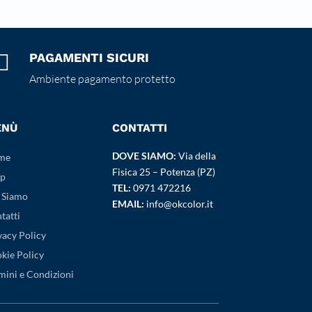

PAGAMENTI SICURI
Ambiente pagamento protetto
ENÙ
CONTATTI
DOVE SIAMO:
Via della
me
Fisica 25 – Potenza (PZ)
p
TEL:
0971 472216
 Siamo
EMAIL:
info@okcolor.it
tatti
vacy Policy
kie Policy
mini e Condizioni